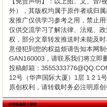
【免责声明】：以上图、文、音/
外），其版权均属于原作者或归属
发推广仅供学习参考之用，禁止用
生
仅供交流学习了解法律、法规、政
“刷贴”乱象丛生
权，部分文章转发推送时未能及时
意侵犯到您的权益烦请告知本网制作采编
GAN160003，请联系我们将立即删
投稿邮箱：3555333776@QQ
12号（华声国际大厦）1层 1 2
原创权利，请转载时务必注明原创作
揭批美国五大"原罪"
"炒
全球视频图文新闻