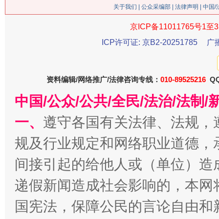
关于我们
|
公众采编部
|
法律声明
| 中国
京ICP备11011765号1至3
生
“刷贴”乱象丛生
ICP许可证: 京B2-20251785
广
资料编辑/网络推广/法律咨询专线：
010-89525216
QQ
中国/公众/公共/全民/法治/法
一、
遵守各国有关法律、法规，
规及行业规定和网络职业道德，
间接引起的给他人或（单位）造
揭批美国五大"原罪"
"炒
递假新闻造成社会影响的，本网
国宪法，保障公民的言论自由和