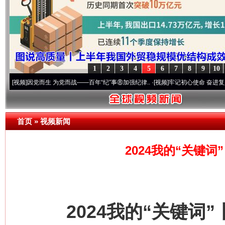
1
2
3
4
5
6
7
8
9
10
党而生 为党而战——百年“纪”事⑧加强纪律..
·[视频]
牢记初心使命 奋进复兴征程丨“转折
首页
»
视频新闻
2024我的“关键
2024我的“关键词