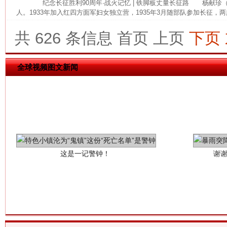
纪念长征胜利90周年·战火记忆 | 铁脚板丈量长征路 杨献珍（19
网上购药对药下症？
人。1933年加入红四方面军妇女独立营，1935年3月随部队参加长征，两
共 626 条信息
首页
上页
下页
全球视频图文新闻
这是一记警钟！
谢