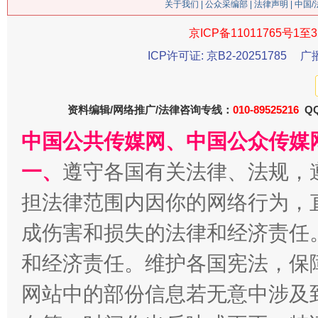
关于我们
|
公众采编部
|
法律声明
| 中国
京ICP备11011765号1至3
ICP许可证: 京B2-20251785
广
今
在谋一域中谋全局
资料编辑/网络推广/法律咨询专线：
010-89525216
QQ
中国公共传媒网、中国公众传媒
一、
遵守各国有关法律、法规，
担法律范围内因你的网络行为，
成伤害和损失的法律和经济责任
和经济责任。维护各国宪法，保
习近平的博鳌关键词
魏明亮
网站中的部份信息若无意中涉及