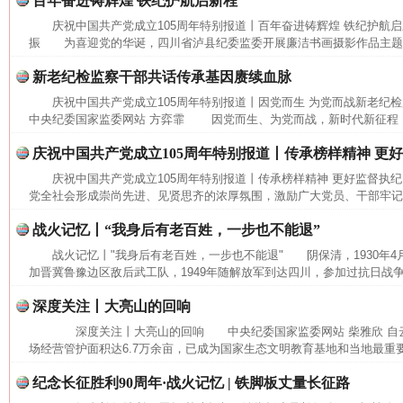
百年奋进铸辉煌 铁纪护航启新程
庆祝中国共产党成立105周年特别报道丨百年奋进铸辉煌 铁纪护航
振 为喜迎党的华诞，四川省泸县纪委监委开展廉洁书画摄影作品主题展
新老纪检监察干部共话传承基因赓续血脉
庆祝中国共产党成立105周年特别报道丨因党而生 为党而战新老纪
中央纪委国家监委网站 方弈霏 因党而生、为党而战，新时代新征程，要
庆祝中国共产党成立105周年特别报道丨传承榜样精神 更
庆祝中国共产党成立105周年特别报道丨传承榜样精神 更好监督执
党全社会形成崇尚先进、见贤思齐的浓厚氛围，激励广大党员、干部牢记党
战火记忆丨“我身后有老百姓，一步也不能退”
战火记忆丨"我身后有老百姓，一步也不能退" 阴保清，1930年4
加晋冀鲁豫边区敌后武工队，1949年随解放军到达四川，参加过抗日战争
深度关注丨大亮山的回响
深度关注丨大亮山的回响 中央纪委国家监委网站 柴雅欣 自
场经营管护面积达6.7万余亩，已成为国家生态文明教育基地和当地最重要
纪念长征胜利90周年·战火记忆 | 铁脚板丈量长征路