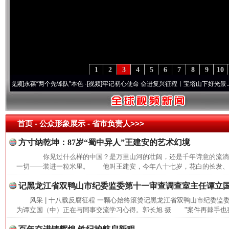
1
2
3
4
5
6
7
8
9
10
]
永葆“两个先锋队”本色
·[视频]
牢记初心使命 奋进复兴征程丨宝塔山下好光景..
·[视频]
首页
- 公众形象展示 -
省市负责人>>>
方寸纳乾坤：87岁“蜀中异人”王建安的艺术幻境
你见过什么样的中国？是万里山河的壮阔，还是千年诗意的流
一切——装进一粒米里。 他叫王建安，今年八十七岁，花白的长发、长
记黑龙江省双鸭山市纪委监委第十一审查调查室主任谭立
风采 | 十八载反腐征程 一颗心始终滚烫记黑龙江省双鸭山市纪委
为谭立国（中）正在与同事交流学习心得。郭长旭 摄 "案件再棘手也要