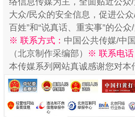
络信息传媒为主，全面贴近公众/
大众/民众的安全信息，促进公众
今
在谋一域中谋全局
百姓”和“说真话、重实事”的公众
※ 联系方式：
中国公共传媒/中
（北京制作采编部）
※ 联系电话
本传媒系列网站真诚感谢您对本
习近平的博鳌关键词
魏明亮