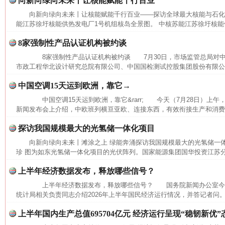
向新向绿向未来丨让核能赋能千行百业
网上购药对药下症？
向新向绿向未来丨让核能赋能千行百业——探访全球最大核能与石
能江苏徐圩核能供热发电厂1号机组核岛全景图。 中核苏能江苏徐圩核能供
8家强制性产品认证机构被约谈
8家强制性产品认证机构被约谈 7月30日，市场监管总局对中
市政工程华北设计研究总院有限公司、中国国检测试控股集团股份有限公司
中国空调15天运到欧洲，靠它→
中国空调15天运到欧洲，靠它&rarr; 今天（7月28日）上
新闻发布会上介绍，中欧班列横亘亚欧、连接东西，有效衔接生产和消费，
探访我国规模最大的光氢储一体化项目
这是一记警钟！
谢
向新向绿向未来丨滩涂之上 绿能奔涌探访我国规模最大的光氢储一
珍 图为如东光氢储一体化项目的光伏阵列。国家能源集团国华投资江苏
上半年经济数据发布，释放哪些信号？
上半年经济数据发布，释放哪些信号？ 国务院新闻办公室今
统计局相关负责同志介绍2026年上半年国民经济运行情况，并答记者问。
上半年国内生产总值695704亿元 经济运行呈现“稳韧新优”