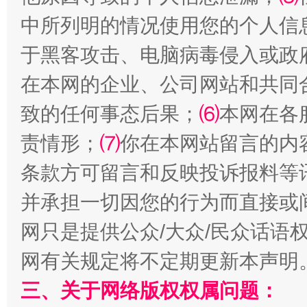
中所列明的情况使用您的个人信
站台名比不上好声名
于黑客攻击、电脑病毒侵入或政
在本网的企业、公司网站和共同
致的任何事态后果；
⑹
本网在各
责情形；
⑺
你在本网站留言的内
条款方可留言和反映投诉报料等
并承担一切因您的行为而直接或
网只是提供公众/大众/民众话语
漫山遍野的桃花与雪山、麦地、白藏房
除了
网有关规定将不定期更新本声明
三、关于网络版权权属问题：