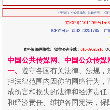
关于我们
|
公众采编部
|
法律声明
| 中国
京ICP备11011765号1至3
ICP许可证: 京B2-20251785
广
生
“刷贴”乱象丛生
资料编辑/网络推广/法律咨询专线：
010-89525216
QQ
中国公共传媒网、中国公众传媒
一、
遵守各国有关法律、法规，
担法律范围内因你的网络行为，
成伤害和损失的法律和经济责任
和经济责任。维护各国宪法，保
揭批美国五大"原罪"
"炒