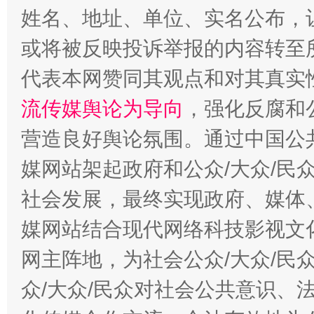
姓名、地址、单位、实名公布，让
今
在谋一域中谋全局
或将被反映投诉举报的内容转至
代表本网赞同其观点和对其真实
流传媒舆论为导向
，强化反腐和
营造良好舆论氛围。通过中国公共
媒网站架起政府和公众/大众/民
社会发展，最终实现政府、媒体、
习近平的博鳌关键词
媒网站结合现代网络科技影视文
魏明亮
网主阵地，为社会公众/大众/民
众/大众/民众对社会公共意识、