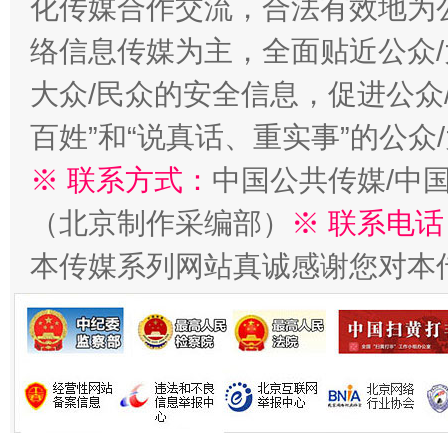
化传媒合作交流，合法有效地为公
络信息传媒为主，全面贴近公众/
大众/民众的安全信息，促进公众
生
百姓”和“说真话、重实事”的公众
“刷贴”乱象丛生
※ 联系方式：
中国公共传媒/中
（北京制作采编部）
※ 联系电话
本传媒系列网站真诚感谢您对本
揭批美国五大"原罪"
"炒