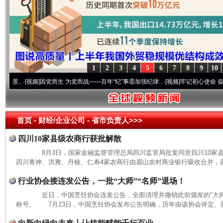
1
2
3
4
5
6
7
8
9
10
.
·[视频]
因党而生 为党而战——百年“纪”事⑧加强纪律..
·[视频]
牢记初心使命 奋进复兴征
首页
- 财经/企业公司 -
省市负责人>>>
四川10家县级农商行获批解散
8月3日，国家金融监督管理总局四川监管局批复同意四川10家
四川青神、洪雅、丹棱、仁寿4家农商行由眉山农村商业银行吸收合并，四
行业协会接连发公告，一批“大师”“名师”退场！
近日，中国烹饪协会连发公告，全面清理并撤销此前颁发的"大师""
称号。 7月23日，中国烹饪协会发布公告明确，历年由该协会评定、颁