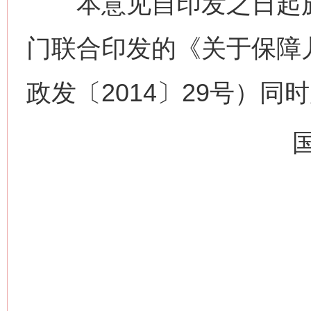
本意见自印发之日起施
门联合印发的《关于保障
政发〔2014〕29号）同
网上购药对药下症？
这是一记警钟！
谢