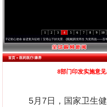
1
2
3
4
5
6
7
8
9
10
心使命 奋进复兴征程丨宝塔山下好光景..
·[视频]
因党而生 为党而战——百年“纪”事⑧加
首页
»
医药医疗/康养
8部门印发实施意见
5月7日，国家卫生健