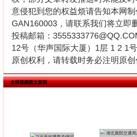
意侵犯到您的权益烦请告知本网制作采编
GAN160003，请联系我们将立即删
今
在谋一域中谋全局
投稿邮箱：3555333776@QQ
12号（华声国际大厦）1层 1 2
原创权利，请转载时务必注明原创作
全球视频图文新闻
习近平的博鳌关键词
魏明亮