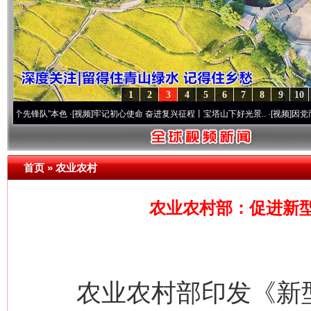
1
2
3
4
5
6
7
8
9
10
队”本色
·[视频]
牢记初心使命 奋进复兴征程丨宝塔山下好光景..
·[视频]
因党而生 为党而
首页
»
农业农村
农业农村部：促进新
农业农村部印发《新型