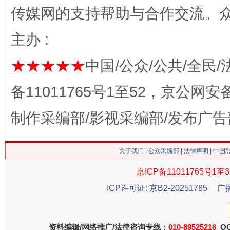
传媒网的支持帮助与合作交流。
主办 :
★★★★★
中国/公众/公共/全民/
备11011765号1至52，京公网安备：
制作采编部/影视采编部/发布广告
这是一记警钟！
谢
关于我们
|
公众采编部
|
法律声明
| 中国
京ICP备11011765号1至3
ICP许可证: 京B2-20251785
广
资料编辑/网络推广/法律咨询专线：
010-89525216
QQ